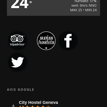
24
humidité: 51%
°
vent: 0m/s NNO
MAX 25 • MIN 24
AVIS GOOGLE
City Hostel Geneva