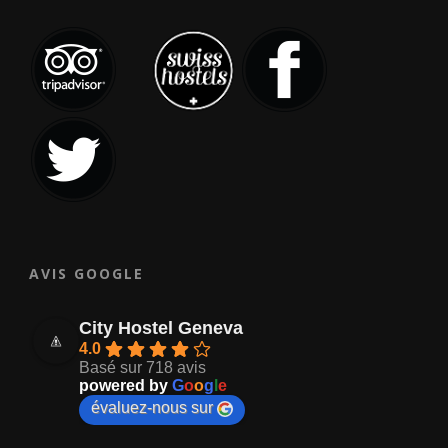
AVIS GOOGLE
City Hostel Geneva
4.0
Basé sur 718 avis
powered by
G
o
o
g
l
e
évaluez-nous sur