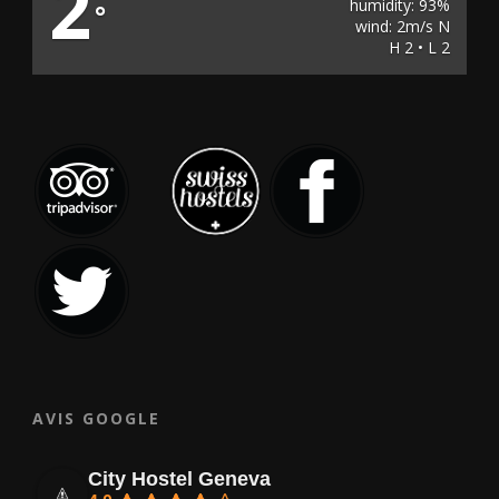
2
humidity: 93%
°
wind: 2m/s N
H 2 • L 2
AVIS GOOGLE
City Hostel Geneva