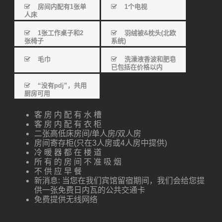
内瓦的公共交通卡
房间内配有1张单
1个电视
人床
1张工作桌子和2
羽绒被&枕头(北欧
张椅子
系统)
毛巾
洗澡液香波和肥皂
已包括在价格以内
“没有pdj”，共用
厨房可用
客 房 内 配 有 水 槽
客 房 内 配 有 衣 柜
二张高低床房间/单人房/双人房
房间寄存柜(只在3人房或4人房中提供)
冷 暖 器 都 在 楼 道
所 有 的 房 间 不 准 吸 烟
不 供 应 早 餐
新消息: 当您在我们宾馆留宿期间，我们会给您提
供一张免费日内瓦的公共交通卡
免费提供无线网络