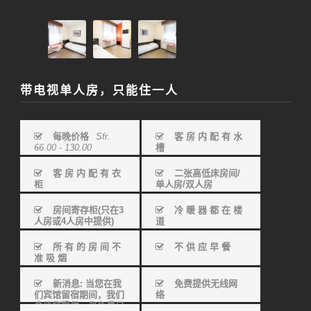
带电视单人房，只能住一人
每晚价格
Sfr.
客 房 内 配 有 水
66.00 - 130.00
槽
客 房 内 配 有 衣
二张高低床房间/
柜
单人房/双人房
房间寄存柜(只在3
冷 暖 器 都 在 楼
人房或4人房中提供)
道
所 有 的 房 间 不
不 供 应 早 餐
准 吸 烟
新消息: 当您在我
免费提供无线网
们宾馆留宿期间，我们
络
会给您提供一张免费日