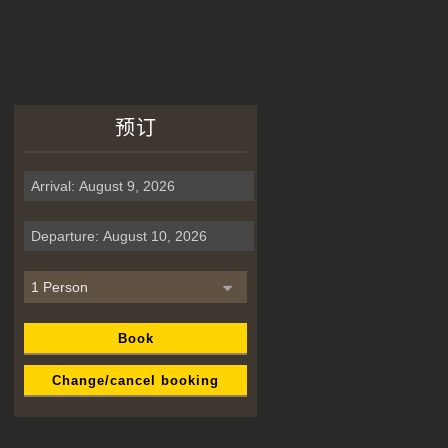
预订
Book
Change/cancel booking